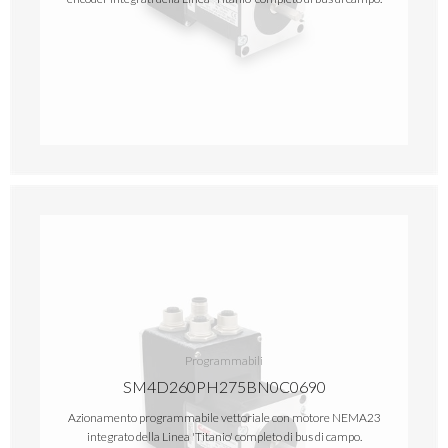
Programmabili
SM4D260PH275BN0C0690
Azionamento programmabile vettoriale con motore NEMA23
integrato della Linea 'Titanio' completo di bus di campo.