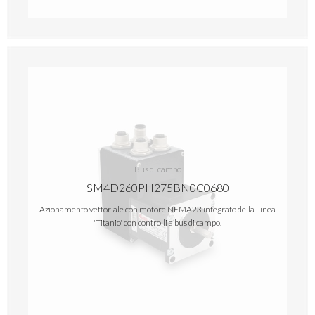
Bus di campo
SM4D260PH275BN0C0680
Azionamento vettoriale con motore NEMA23 integrato della Linea
'Titanio' con controlli a bus di campo.