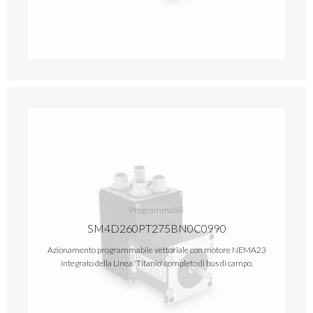
Programmabili
SM4D260PT275BN0C0990
Azionamento programmabile vettoriale con motore NEMA23
integrato della Linea 'Titanio' completo di bus di campo.