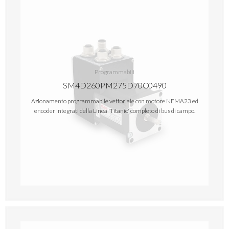
Programmabili
SM4D260PM275D70C0490
Azionamento programmabile vettoriale con motore NEMA23 ed
encoder integrati della Linea 'Titanio' completo di bus di campo.