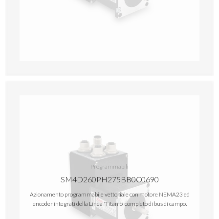
Programmabili
SM4D260PH275BB0C0690
Azionamento programmabile vettoriale con motore NEMA23 ed
encoder integrati della Linea 'Titanio' completo di bus di campo.