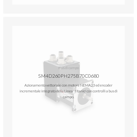
Bus di campo
SM4D260PH275B70C0680
Azionamento vettoriale con motore NEMA23 ed encoder
incrementale integrato della Linea 'Titanio' con controlli a bus di
campo.