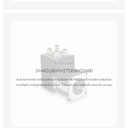
Bus di campo
SM4D260PH275BB0C0680
Azionamento vettoriale con motore NEMA23 ed encoder assoluto
multigiro integrato della Linea 'Titanio' con controlli a bus di campo.