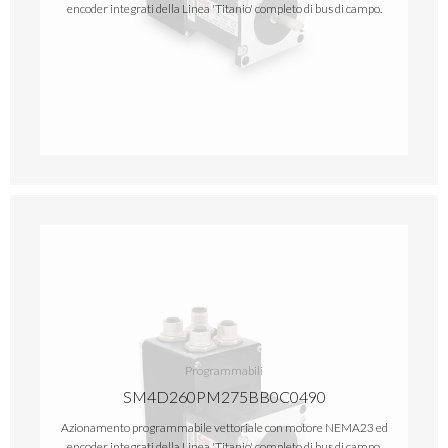
encoder integrati della Linea 'Titanio' completo di bus di campo.
Programmabili
SM4D260PM275BB0C0490
Azionamento programmabile vettoriale con motore NEMA23 ed
encoder integrati della Linea 'Titanio' completo di bus di campo.