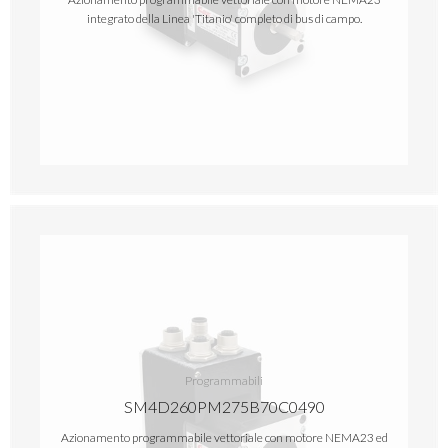
integrato della Linea 'Titanio' completo di bus di campo.
Programmabili
SM4D260PM275B70C0490
Azionamento programmabile vettoriale con motore NEMA23 ed