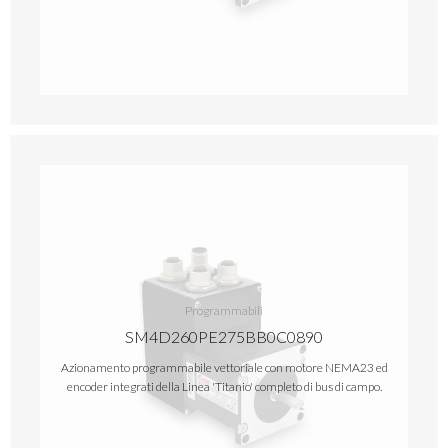
Programmabili
SM4D260PE275BB0C0890
Azionamento programmabile vettoriale con motore NEMA23 ed
encoder integrati della Linea 'Titanio' completo di bus di campo.