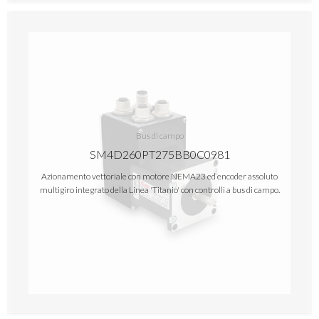
Bus di campo
SM4D260PT275BB0C0981
Azionamento vettoriale con motore NEMA23 ed encoder assoluto
multigiro integrato della Linea 'Titanio' con controlli a bus di campo.