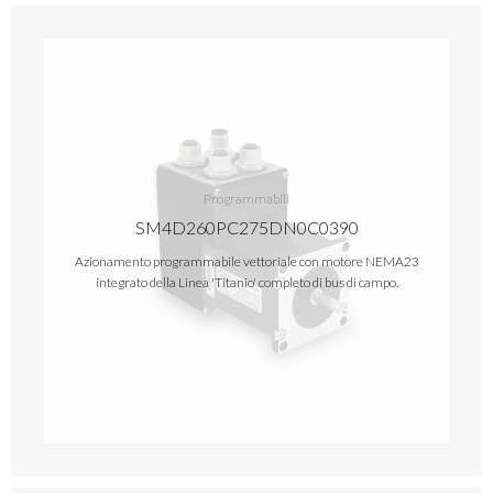
Programmabili
SM4D260PC275DN0C0390
Azionamento programmabile vettoriale con motore NEMA23
integrato della Linea 'Titanio' completo di bus di campo.