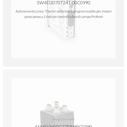
SW4D2070T241-00C0990
Azionamento Linea 'Titanio' vettoriale e programmabile per motori
passo passo a 2 fasi con controlli a bus di campo Profinet
Programmabili
SM4D260PC275BN0C0390