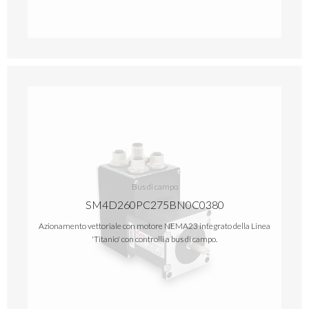
Bus di campo
SM4D260PC275BN0C0380
Azionamento vettoriale con motore NEMA23 integrato della Linea
'Titanio' con controlli a bus di campo.