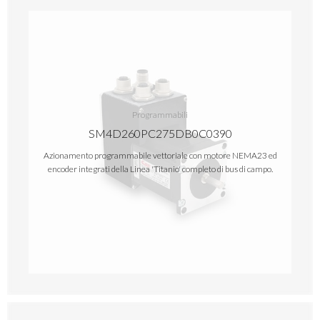
Programmabili
SM4D260PC275DB0C0390
Azionamento programmabile vettoriale con motore NEMA23 ed
encoder integrati della Linea 'Titanio' completo di bus di campo.