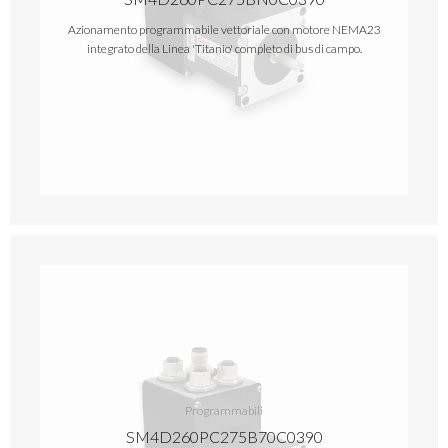
Azionamento programmabile vettoriale con motore NEMA23
integrato della Linea 'Titanio' completo di bus di campo.
Programmabili
SM4D260PC275B70C0390