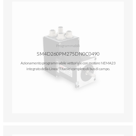
Programmabili
SM4D260PM275DN0C0490
Azionamento programmabile vettoriale con motore NEMA23
integrato della Linea 'Titanio' completo di bus di campo.