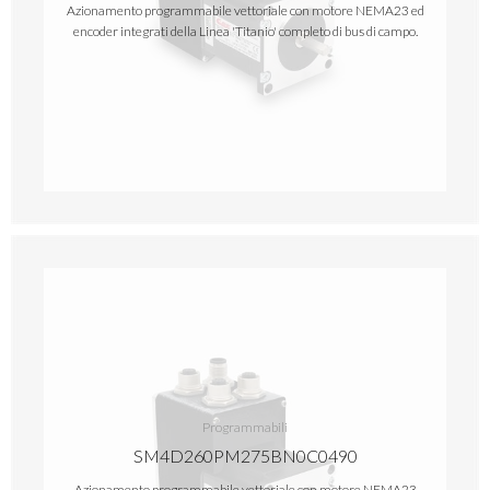
Azionamento programmabile vettoriale con motore NEMA23 ed
encoder integrati della Linea 'Titanio' completo di bus di campo.
Programmabili
SM4D260PM275BN0C0490
Azionamento programmabile vettoriale con motore NEMA23