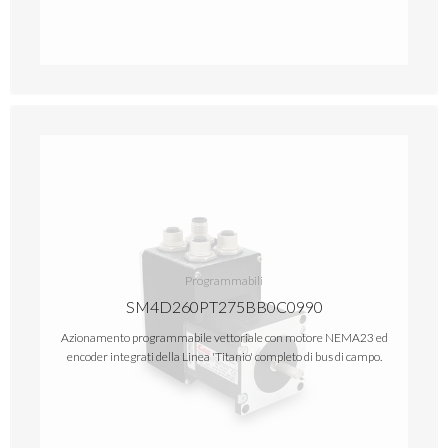
Programmabili
SM4D260PT275BB0C0990
Azionamento programmabile vettoriale con motore NEMA23 ed
encoder integrati della Linea 'Titanio' completo di bus di campo.