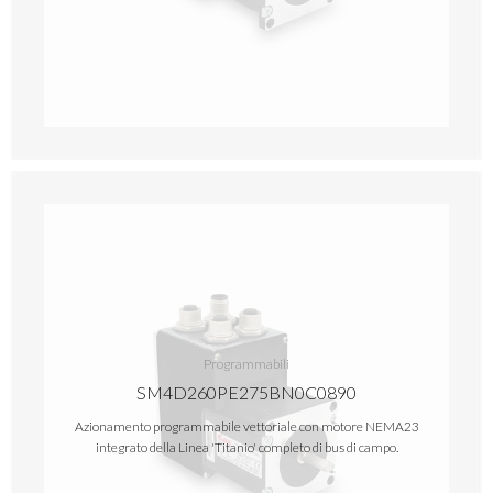
Programmabili
SM4D260PE275BN0C0890
Azionamento programmabile vettoriale con motore NEMA23
integrato della Linea 'Titanio' completo di bus di campo.