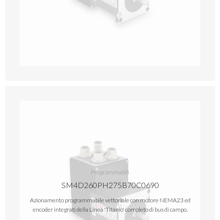
Programmabili
SM4D260PH275B70C0690
Azionamento programmabile vettoriale con motore NEMA23 ed
encoder integrati della Linea 'Titanio' completo di bus di campo.