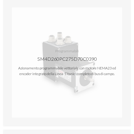
Programmabili
SM4D260PC275D70C0390
Azionamento programmabile vettoriale con motore NEMA23 ed
encoder integrato della Linea 'Titanio' completo di bus di campo.