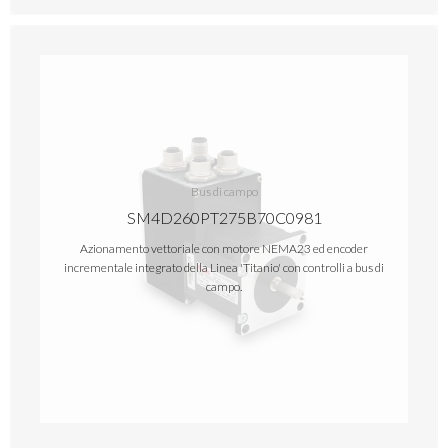
Bus di campo
SM4D260PT275B70C0981
Azionamento vettoriale con motore NEMA23 ed encoder
incrementale integrato della Linea 'Titanio' con controlli a bus di
campo.