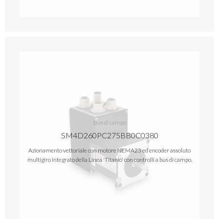
Bus di campo
SM4D260PC275BB0C0380
Azionamento vettoriale con motore NEMA23 ed encoder assoluto
multigiro integrato della Linea 'Titanio' con controlli a bus di campo.