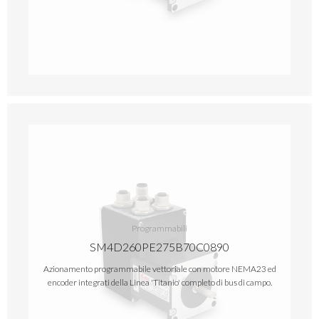
Programmabili
SM4D260PE275B70C0890
Azionamento programmabile vettoriale con motore NEMA23 ed
encoder integrati della Linea 'Titanio' completo di bus di campo.