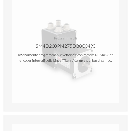
Programmabili
SM4D260PM275DB0C0490
Azionamento programmabile vettoriale con motore NEMA23 ed
encoder integrati della Linea 'Titanio' completo di bus di campo.