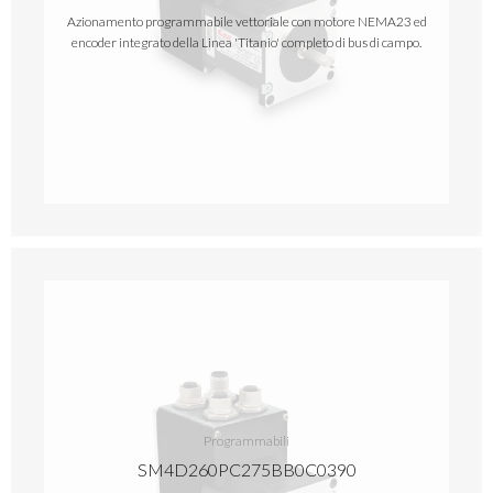
Azionamento programmabile vettoriale con motore NEMA23 ed
encoder integrato della Linea 'Titanio' completo di bus di campo.
Programmabili
SM4D260PC275BB0C0390