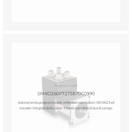
Programmabili
SM4D260PT275B70C0990
Azionamento programmabile vettoriale con motore NEMA23 ed
encoder integrati della Linea 'Titanio' completo di bus di campo.