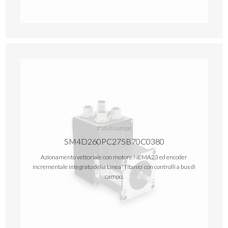
Bus di campo
SM4D260PC275B70C0380
Azionamento vettoriale con motore NEMA23 ed encoder
incrementale integrato della Linea 'Titanio' con controlli a bus di
campo.