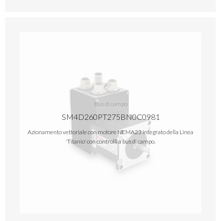
Bus di campo
SM4D260PT275BN0C0981
Azionamento vettoriale con motore NEMA23 integrato della Linea
'Titanio' con controlli a bus di campo.