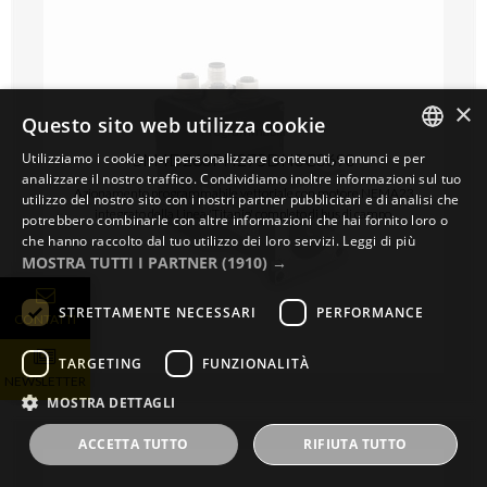
×
Questo sito web utilizza cookie
Programmabili
Utilizziamo i cookie per personalizzare contenuti, annunci e per
SM4D260PH275DN0C0690
ENGLISH
analizzare il nostro traffico. Condividiamo inoltre informazioni sul tuo
Azionamento programmabile vettoriale con motore NEMA23
utilizzo del nostro sito con i nostri partner pubblicitari e di analisi che
ITALIAN
integrato della Linea 'Titanio' completo di bus di campo.
potrebbero combinarle con altre informazioni che hai fornito loro o
che hanno raccolto dal tuo utilizzo dei loro servizi.
Leggi di più
GERMAN
MOSTRA TUTTI I PARTNER
(1910) →
STRETTAMENTE NECESSARI
PERFORMANCE
CONTATTI
TARGETING
FUNZIONALITÀ
NEWSLETTER
MOSTRA DETTAGLI
ACCETTA TUTTO
RIFIUTA TUTTO