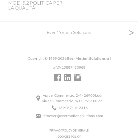
MOD. 5.2 POLITICA PER
LA QUALITÀ
>
Ever Mortion Solutions
Copyright © 1999-2026
Ever Motion Solutions srl
p.IVA 13887430968
via del Commercio, 2/4 - 26900 Lodi
via del Commercio, 9/11 - 26900 Lodi
+39 0371 412318
infoever@evermotionsolutions.com
PRIVACY POLICY GENERALE
COOKIES POLICY