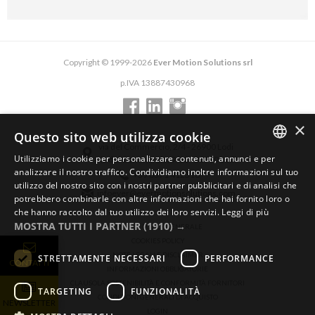
Copyright © 1999-2026
Ever Motion Solutions srl
p.IVA 13887430968
×
Questo sito web utilizza cookie
via del Commercio, 2/4 - 26900 Lodi
Utilizziamo i cookie per personalizzare contenuti, annunci e per
via del Commercio, 9/11 - 26900 Lodi
ENGLISH
analizzare il nostro traffico. Condividiamo inoltre informazioni sul tuo
+39 0371 412318
utilizzo del nostro sito con i nostri partner pubblicitari e di analisi che
ITALIAN
infoever@evermotionsolutions.com
potrebbero combinarle con altre informazioni che hai fornito loro o
che hanno raccolto dal tuo utilizzo dei loro servizi.
Leggi di più
GERMAN
MOSTRA TUTTI I PARTNER
(1910) →
PRIVACY POLICY GENERALE
COOKIES POLICY
NOTE LEGALI E DISCLAIMER
STRETTAMENTE NECESSARI
PERFORMANCE
CONTATTI
INFORMAZIONI OBBLIGATORIE
CLAUSOLA SOSTENIBILITÀ E CONFORMITÀ FORNITORI
TARGETING
FUNZIONALITÀ
CONDIZIONI GENERALI DI ACQUISTO
NEWSLETTER
LOGIN