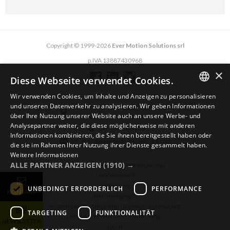
Copyright © 1999-2026
Ever Motion Solutions srl
p.IVA 13887430968
×
Diese Webseite verwendet Cookies.
Wir verwenden Cookies, um Inhalte und Anzeigen zu personalisieren
ENGLISH
und unseren Datenverkehr zu analysieren. Wir geben Informationen
via del Commercio, 2/4 - 26900 Lodi
über Ihre Nutzung unserer Website auch an unsere Werbe- und
via del Commercio, 9/11 - 26900 Lodi
ITALIAN
Analysepartner weiter, die diese möglicherweise mit anderen
+39 0371 412318
Informationen kombinieren, die Sie ihnen bereitgestellt haben oder
GERMAN
infoever@evermotionsolutions.com
die sie im Rahmen Ihrer Nutzung ihrer Dienste gesammelt haben.
Weitere Informationen
ALLE PARTNER ANZEIGEN
(1910) →
ALLGEMEINE DATENSCHUTZERKLÄRUNG
COOKIES POLICY
IMPRESSUM
UNBEDINGT ERFORDERLICH
PERFORMANCE
KONTAKT
PFLICHTANGABEN
SUSTAINABILITY, ETHICS, AND TECHNICAL COMPLIANCE
TARGETING
FUNKTIONALITÄT
GENERAL CONDITIONS OF PURCHASE
NEWSLETTER
LOGIN