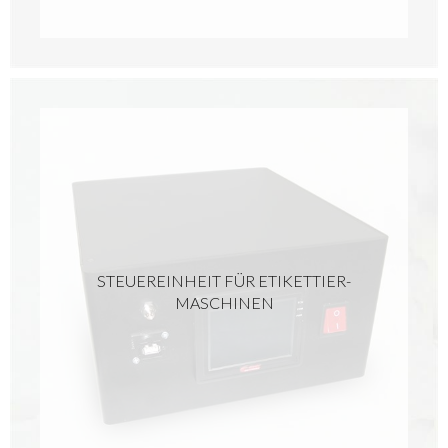
STEUEREINHEIT FÜR ETIKETTIER-
MASCHINEN