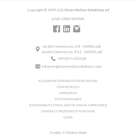
Copyright © 1999-2026
Ever Motion Solutions srl
p.IVA 13887430968
via del Commercio, 2/4 - 26900 Lodi
via del Commercio, 9/11 - 26900 Lodi
+39 0371 412318
infoever@evermotionsolutions.com
ALLGEMEINE DATENSCHUTZERKLÄRUNG
COOKIES POLICY
IMPRESSUM
PFLICHTANGABEN
SUSTAINABILITY, ETHICS, AND TECHNICAL COMPLIANCE
GENERAL CONDITIONS OF PURCHASE
LOGIN
Credits: E-Motion Web