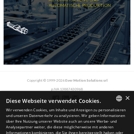
AUTOMATISCHE PRODUKTION
Copyright © 1999-2026
Ever Motion Solutions srl
p.IVA 13887430968
×
Diese Webseite verwendet Cookies.
Wir verwenden Cookies, um Inhalte und Anzeigen zu personalisieren
ENGLISH
und unseren Datenverkehr zu analysieren. Wir geben Informationen
via del Commercio, 2/4 - 26900 Lodi
über Ihre Nutzung unserer Website auch an unsere Werbe- und
via del Commercio, 9/11 - 26900 Lodi
ITALIAN
Analysepartner weiter, die diese möglicherweise mit anderen
+39 0371 412318
Informationen kombinieren, die Sie ihnen bereitgestellt haben oder